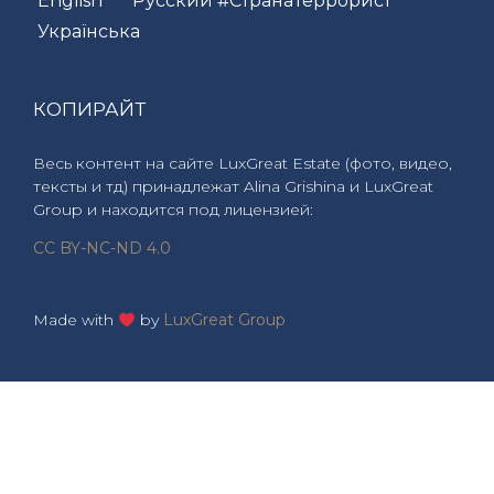
English
Русский #СтранаТеррорист
Українська
КОПИРАЙТ
Весь контент на сайте LuxGreat Estate (фото, видео,
тексты и тд) принадлежат Alina Grishina и LuxGreat
Group и находится под лицензией:
CC BY-NC-ND 4.0
Made with
by
LuxGreat Group