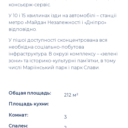
консьєрж-сервіс.
У 10 і 15 хвилинах їзди на автомобілі – станції
метро «Майдан Незалежності і «Дніпро»
відповідно.
У пішої доступності сконцентрована вся
необхідна соціально-побутова
інфраструктура. В окрузі комплексу – «зелені
зони» та історико-культурні пам’ятки, в тому
числі Маріїнський парк і парк Слави.
Общая площадь:
212 м²
Площадь кухни:
Комнат:
3
Спален:
2