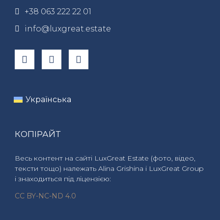
+38 063 222 22 01
info@luxgreat.estate
Українська
КОПІРАЙТ
Весь контент на сайті LuxGreat Estate (фото, відео,
тексти тощо) належать Alina Grishina і LuxGreat Group
і знаходиться під ліцензією:
CC BY-NC-ND 4.0