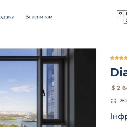
родажу
Власникам



Di
$ 2 
264
Інф