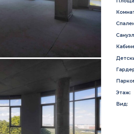
Площа
Комнат
Спален
Санузл
Кабине
Детски
Гарде
Парко
Этаж:
Вид: