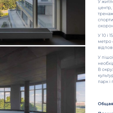
У житл
центр,
тренаж
спорти
охорон
У 10 і 
метро 
відпов
У пішо
необхі
В окруз
культу
парк і
Общая