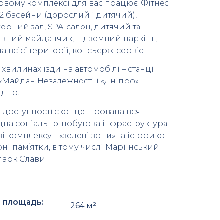
овому комплексі для вас працює: Фітнес
 2 басейни (дорослий і дитячий),
ерний зал, SPA-салон, дитячий та
вний майданчик, підземний паркінг,
а всієї території, консьєрж-сервіс.
15 хвилинах їзди на автомобілі – станції
«Майдан Незалежності і «Дніпро»
ідно.
ї доступності сконцентрована вся
дна соціально-побутова інфраструктура.
і комплексу – «зелені зони» та історико-
рні пам’ятки, в тому числі Маріїнський
 парк Слави.
 площадь:
264 м²