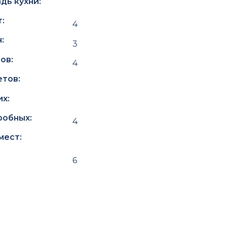
дь кухни:
:
4
:
3
ов:
4
тов:
х:
робных:
4
мест:
6