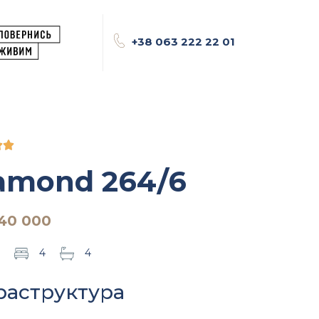
+38 063 222 22 01


amond 264/6
640 000
4
4
раструктура