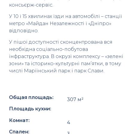
консьєрж-сервіс.
У 10 і 15 хвилинах їзди на автомобілі – станції
метро «Майдан Незалежності і «Дніпро»
відповідно.
У пішої доступності сконцентрована вся
необхідна соціально-побутова
інфраструктура. В окрузі комплексу – «зелені
зони» та історико-культурні пам’ятки, в тому
числі Маріїнський парк і парк Слави.
Общая площадь:
307 м²
Площадь кухни:
Комнат:
4
Спален:
3