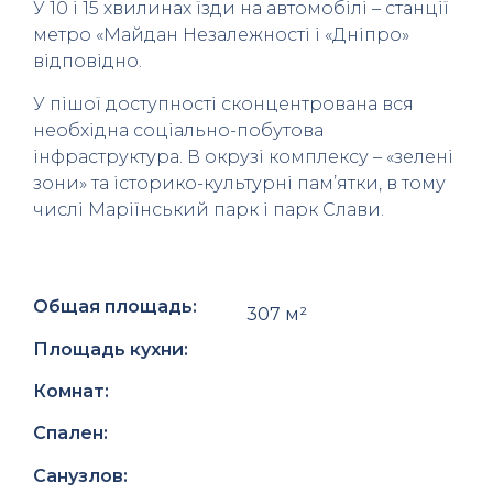
У 10 і 15 хвилинах їзди на автомобілі – станції
метро «Майдан Незалежності і «Дніпро»
відповідно.
У пішої доступності сконцентрована вся
необхідна соціально-побутова
інфраструктура. В окрузі комплексу – «зелені
зони» та історико-культурні пам’ятки, в тому
числі Маріїнський парк і парк Слави.
Общая площадь:
307 м²
Площадь кухни:
Комнат:
Спален:
Санузлов: