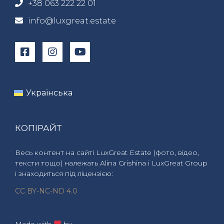
+38 063 222 22 01
info@luxgreat.estate
Українська
КОПІРАЙТ
Весь контент на сайті LuxGreat Estate (фото, відео,
тексти тощо) належать Alina Grishina і LuxGreat Group
і знаходиться під ліцензією:
CC BY-NC-ND 4.0
Made with
by